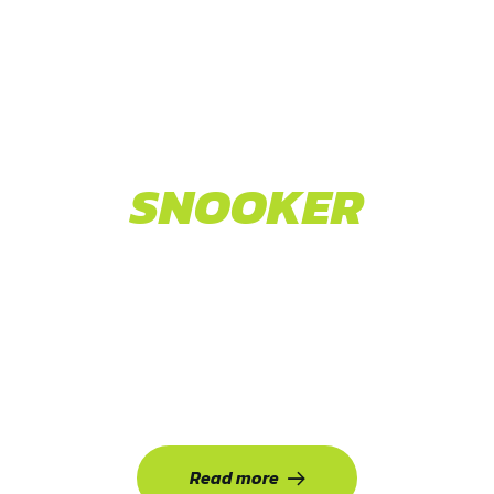
SNOOKER
HALL
Sed eu volutpat arcu, a tincidunt quam. Maecenas
nulla quam, feugiat sit amet ipsum a, dapibus porta
velit.
Read more